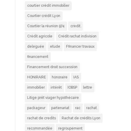
courtier crédit immobilier
Courtier crédit Lyon
Courtier la réunion 974
credit
Crédit agricole
Crédit rachat indivision
deleguée
etude
Ffinancer travaux
financement
Financement droit succession
HONIRAIRE
honoraire
IAS
immobilier
intérêt
IOBSP
lettre
Litige prêt viager hypothécaire
packageur
partenariat
rac
rachat
rachat de credits
Rachat de crédits Lyon
recommandée
regroupement