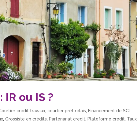
: IR ou IS ?
Courtier crédit travaux
,
courtier prêt relais
,
Financement de SCI
,
ux
,
Grossiste en crédits
,
Partenariat credit
,
Plateforme crédit
,
Taux