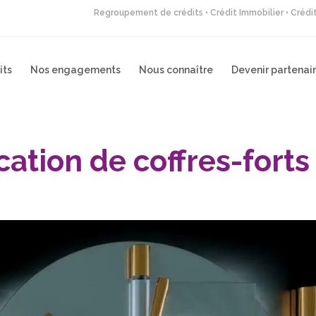
Regroupement de crédits • Crédit Immobilier • Créd
its
Nos engagements
Nous connaître
Devenir partenai
cation de coffres-forts