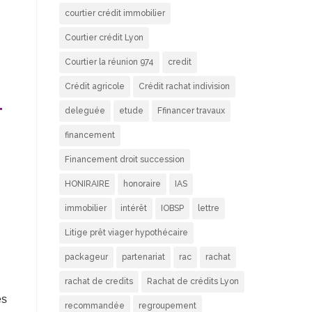
courtier crédit immobilier
Courtier crédit Lyon
Courtier la réunion 974
credit
Crédit agricole
Crédit rachat indivision
-
deleguée
etude
Ffinancer travaux
financement
Financement droit succession
HONIRAIRE
honoraire
IAS
immobilier
intérêt
IOBSP
lettre
Litige prêt viager hypothécaire
packageur
partenariat
rac
rachat
rachat de credits
Rachat de crédits Lyon
es
recommandée
regroupement